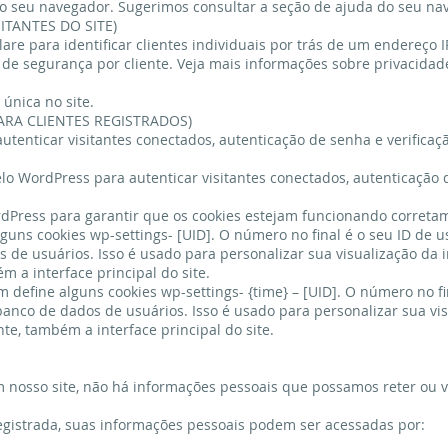
s do seu navegador. Sugerimos consultar a seção de ajuda do seu na
ITANTES DO SITE)
re para identificar clientes individuais por trás de um endereço I
 de segurança por cliente. Veja mais informações sobre privacidad
 única no site.
ARA CLIENTES REGISTRADOS)
tenticar visitantes conectados, autenticação de senha e verificaç
o WordPress para autenticar visitantes conectados, autenticação 
dPress para garantir que os cookies estejam funcionando correta
guns cookies wp-settings- [UID]. O número no final é o seu ID de u
 de usuários. Isso é usado para personalizar sua visualização da i
m a interface principal do site.
define alguns cookies wp-settings- {time} – [UID]. O número no fi
 banco de dados de usuários. Isso é usado para personalizar sua vi
nte, também a interface principal do site.
m nosso site, não há informações pessoais que possamos reter ou v
egistrada, suas informações pessoais podem ser acessadas por: