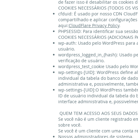
de fazer isso é desabilitar os cookie
COOKIES NECESSÁRIOS (TODOS OS VIS
cfduid: É usado por nosso CDN CloudFla
compartilhado e aplicar configurações
aqui:
CloudFlare Privacy Policy
.
PHPSESSID: Para identificar sua sessão
COOKIES NECESSÁRIOS (ADICIONAIS P
wp-auth: Usado pelo WordPress para au
usuário.
wordpress_logged_in_{hash}: Usado pel
verificação de usuário.
wordpress_test_cookie Usado pelo Wor
wp-settings-[UID]: WordPress define al
individual da tabela do banco de dados
administrativa e, possivelmente, també
wp-settings-[UID]:O WordPress também 
ID de usuário individual da tabela do
interface administrativa e, possivelme
QUEM TEM ACESSO AOS SEUS DADOS
Se você não é um cliente registrado e
sobre você.
Se você é um cliente com uma conta r
Nossos administradores de sistema.