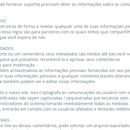
de fornecer suporte) precisam obter as informações sobre as cont
DOS
rceiros de forma a revelar qualquer uma de suas informações pe
 a essa regra são para parceiros com os quais temos que compartil
 que você espera de nós.
 DADOS
rte ou um comentário, seus metadados são retidos até (se) você n
 para que possamos reconhecê-lo e aprovar seus comentários
s para moderação.
também armazenamos as informações pessoais fornecidas em seu per
luir suas informações pessoais a qualquer momento (exceto altera
ite também podem ver e editar essas informações.
o o nosso site. Isso criptografa as comunicações do usuário com o
tificáveis não sejam capturadas / sequestradas por terceiros sem 
inistradores do sistema tomarão imediatamente todas as medidas 
, entrarão em contato com os usuários afetados e tentarão redefini
ERAIS
e site ou deixou comentários, pode solicitar um arquivo exportad