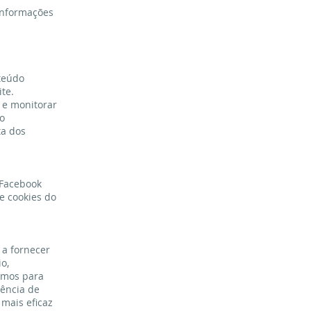
 informações
teúdo
te.
s e monitorar
o
ta dos
 Facebook
e cookies do
 a fornecer
o,
imos para
iência de
 mais eficaz