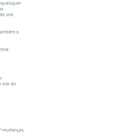
 quaisquer
as
do site
 também o
nossa
o
 site do
 / mudanças;