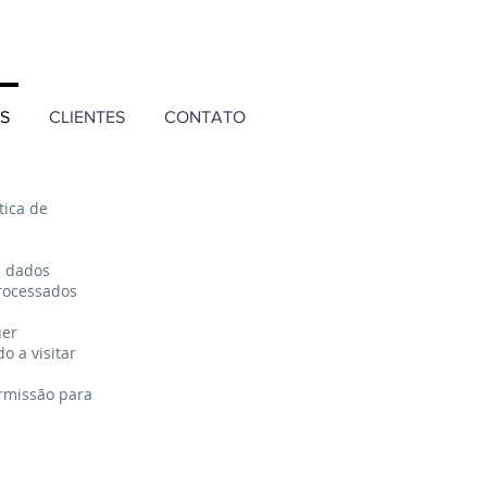
(11) 98619.0701
S
CLIENTES
CONTATO
tica de
s dados
processados
uer
o a visitar
ermissão para