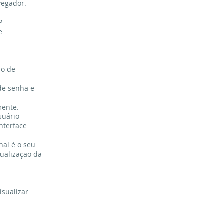
vegador.
P
e
ão de
de senha e
mente.
suário
nterface
nal é o seu
sualização da
isualizar