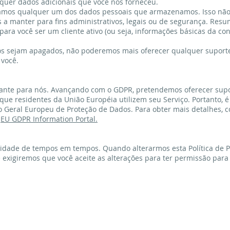
quer dados adicionais que você nos forneceu.
amos qualquer um dos dados pessoais que armazenamos. Isso não 
a manter para fins administrativos, legais ou de segurança. Resu
ara você ser um cliente ativo (ou seja, informações básicas da co
os sejam apagados, não poderemos mais oferecer qualquer suport
 você.
tante para nós. Avançando com o GDPR, pretendemos oferecer sup
e residentes da União Européia utilizem seu Serviço. Portanto, é
eral Europeu de Proteção de Dados. Para obter mais detalhes, co
.
EU GDPR Information Portal.
acidade de tempos em tempos. Quando alterarmos esta Política de P
 exigiremos que você aceite as alterações para ter permissão para