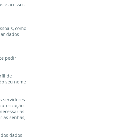
as e acessos
ssoais, como
har dados
os pedir
fil de
ndo seu nome
s servidores
autorização.
necessárias
r as senhas,
o dos dados