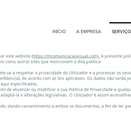
INÍCIO
A EMPRESA
SERVIÇO
por este website
(https://mcomunicacaovisual.com).
A presente polí
im como outros sites que mencionem a dita política.
e a respeitar a privacidade do Utilizador e a processar os seu
fidencial, de acordo com as leis aplicáveis. Os dados não serão 
 aqui especificados.
to de atualizar ou modificar a sua Política de Privacidade a qualq
About
ptá-la a alterações legislativas. O Utilizador é assim aconselhad
acidade, dando consentimento a ambos os documentos, a fim de ter p