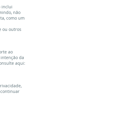
inclui
mindo, não
nta, como um
e ou outros
orte ao
 intenção da
nsulte aqui:
rivacidade,
 continuar