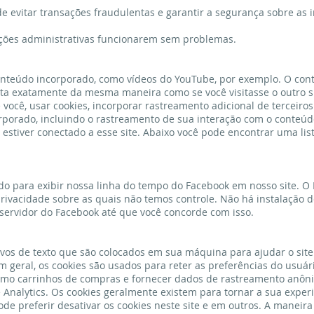
m de evitar transações fraudulentas e garantir a segurança sobre as
ções administrativas funcionarem sem problemas.
conteúdo incorporado, como vídeos do YouTube, por exemplo. O con
ta exatamente da mesma maneira como se você visitasse o outro si
você, usar cookies, incorporar rastreamento adicional de terceiro
rporado, incluindo o rastreamento de sua interação com o conteúd
 estiver conectado a esse site. Abaixo você pode encontrar uma lis
do para exibir nossa linha do tempo do Facebook em nosso site. O
privacidade sobre as quais não temos controle. Não há instalação d
servidor do Facebook até que você concorde com isso.
ivos de texto que são colocados em sua máquina para ajudar o site
geral, os cookies são usados ​​para reter as preferências do usuári
omo carrinhos de compras e fornecer dados de rastreamento anôn
e Analytics. Os cookies geralmente existem para tornar a sua exper
e preferir desativar os cookies neste site e em outros. A maneira